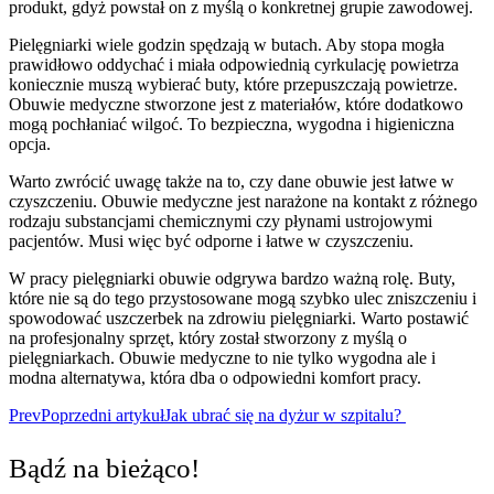
produkt, gdyż powstał on z myślą o konkretnej grupie zawodowej.
Pielęgniarki wiele godzin spędzają w butach. Aby stopa mogła
prawidłowo oddychać i miała odpowiednią cyrkulację powietrza
koniecznie muszą wybierać buty, które przepuszczają powietrze.
Obuwie medyczne stworzone jest z materiałów, które dodatkowo
mogą pochłaniać wilgoć. To bezpieczna, wygodna i higieniczna
opcja.
Warto zwrócić uwagę także na to, czy dane obuwie jest łatwe w
czyszczeniu. Obuwie medyczne jest narażone na kontakt z różnego
rodzaju substancjami chemicznymi czy płynami ustrojowymi
pacjentów. Musi więc być odporne i łatwe w czyszczeniu.
W pracy pielęgniarki obuwie odgrywa bardzo ważną rolę. Buty,
które nie są do tego przystosowane mogą szybko ulec zniszczeniu i
spowodować uszczerbek na zdrowiu pielęgniarki. Warto postawić
na profesjonalny sprzęt, który został stworzony z myślą o
pielęgniarkach. Obuwie medyczne to nie tylko wygodna ale i
modna alternatywa, która dba o odpowiedni komfort pracy.
Prev
Poprzedni artykuł
Jak ubrać się na dyżur w szpitalu?
Bądź na bieżąco!