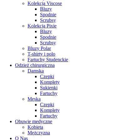
Kolekcja Viscose
Bluzy
Spodnie
Scrubsy
Kolekcja Pixie
Bluzy
Spodnie
Scrubsy
Bluzy Polar
T-shirty i polo
Fartuchy Studenckie
Odzież chirurgiczna
Damska
Czepki
Komplety
Sukienki
Fartuchy
Męska
Czepki
Komplety
Fartuchy
Obuwie medyczne
Kobieta
Mężczyzna
O Nas