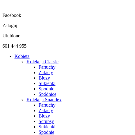
Przejdź
do
Facebook
treści
Zaloguj
Ulubione
601 444 955
Kobieta
Kolekcja Classic
Fartuchy
Żakiety
Bluzy
Sukienki
Spodnie
Spódnice
Kolekcja Spandex
Fartuchy
Żakiety
Bluzy
Scrubsy
Sukienki
Spodnie