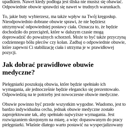
upadkiem. Nawet kiedy podłoga jest śliska nie musisz się obawiać.
Odpowiednie obuwie sprawdzi się nawet w trudnych warunkach.
To, jakie buty wybierzesz, ma także wpływ na Twój kręgosłup.
Nieodpowiednio dobrane obuwie sprawi, że nie będziesz
utrzymywać odpowiedniej postawy ciała. Oznacza to, że będzie
dochodziło do przeciążeń, które w dalszym czasie mogą
doprowadzić do poważnych schorzeń. Może to być także przyczyną
codziennego bólu pleców czy kolan. Zadbaj o odpowiednie obuwie,
które zapewni Ci stabilizację ciała i utrzyma je w prawidłowej
pozycji.
Jak dobrać prawidłowe obuwie
medyczne?
Pielęgniarki poszukują obuwia, które będzie spełniało ich
wymagania, ale jednocześnie będzie elegancko się prezentowało.
Odpowiedzią na te potrzeby jest nowoczesne obuwie medyczne.
Obuwie powinno być przede wszystkim wygodne. Wiadomo, jest to
bardzo indywidualna cecha, jednak obuwie medyczne zostało
zaprojektowane tak, aby spełniało najwyższe wymagania. Jest
rozwiązaniem skrojonym na miarę, a więc dopasowanym do pracy
pielęgniarki. Właśnie dlatego warto postawić na wyspecjalizowany