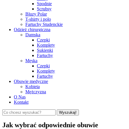
Spodnie
Scrubsy
Bluzy Polar
T-shirty i polo
Fartuchy Studenckie
Odzież chirurgiczna
Damska
Czepki
Komplety
Sukienki
Fartuchy
Męska
Czepki
Komplety
Fartuchy
Obuwie medyczne
Kobieta
Mężczyzna
O Nas
Kontakt
Wyszukaj!
Jak wybrać odpowiednie obuwie