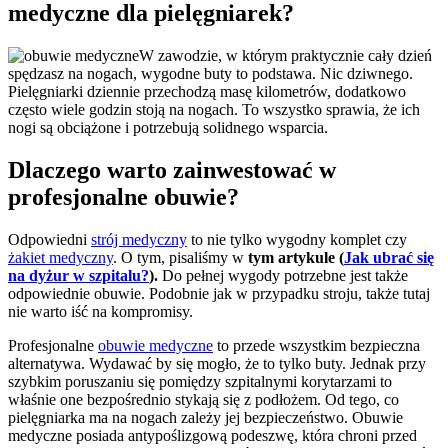
medyczne dla pielęgniarek?
W zawodzie, w którym praktycznie cały dzień
spędzasz na nogach, wygodne buty to podstawa. Nic dziwnego.
Pielęgniarki dziennie przechodzą masę kilometrów, dodatkowo
często wiele godzin stoją na nogach. To wszystko sprawia, że ich
nogi są obciążone i potrzebują solidnego wsparcia.
Dlaczego warto zainwestować w
profesjonalne obuwie?
Odpowiedni
strój medyczny
to nie tylko wygodny komplet czy
żakiet medyczny
. O tym, pisaliśmy w
tym artykule (
Jak ubrać się
na dyżur w szpitalu?
).
Do pełnej wygody potrzebne jest także
odpowiednie obuwie. Podobnie jak w przypadku stroju, także tutaj
nie warto iść na kompromisy.
Profesjonalne
obuwie medyczne
to przede wszystkim bezpieczna
alternatywa. Wydawać by się mogło, że to tylko buty. Jednak przy
szybkim poruszaniu się pomiędzy szpitalnymi korytarzami to
właśnie one bezpośrednio stykają się z podłożem. Od tego, co
pielęgniarka ma na nogach zależy jej bezpieczeństwo. Obuwie
medyczne posiada antypoślizgową podeszwę, która chroni przed