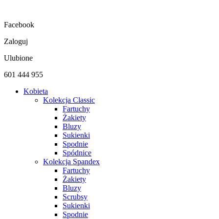
Przejdź
do
Facebook
treści
Zaloguj
Ulubione
601 444 955
Kobieta
Kolekcja Classic
Fartuchy
Żakiety
Bluzy
Sukienki
Spodnie
Spódnice
Kolekcja Spandex
Fartuchy
Żakiety
Bluzy
Scrubsy
Sukienki
Spodnie