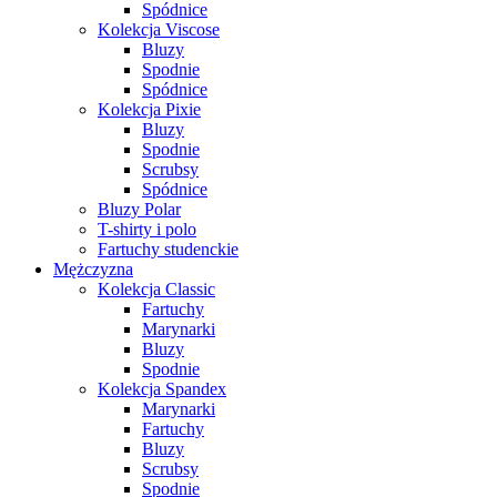
Spódnice
Kolekcja Viscose
Bluzy
Spodnie
Spódnice
Kolekcja Pixie
Bluzy
Spodnie
Scrubsy
Spódnice
Bluzy Polar
T-shirty i polo
Fartuchy studenckie
Mężczyzna
Kolekcja Classic
Fartuchy
Marynarki
Bluzy
Spodnie
Kolekcja Spandex
Marynarki
Fartuchy
Bluzy
Scrubsy
Spodnie