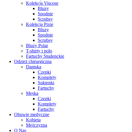
Kolekcja Viscose
Bluzy
Spodnie
Scrubsy
Kolekcja Pixie
Bluzy
Spodnie
Scrubsy
Bluzy Polar
T-shirty i polo
Fartuchy Studenckie
Odzież chirurgiczna
Damska
Czepki
Komplety
Sukienki
Fartuchy
Męska
Czepki
Komplety
Fartuchy
Obuwie medyczne
Kobieta
Mężczyzna
O Nas