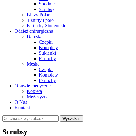
Spodnie
Scrubsy
Bluzy Polar
T-shirty i polo
Fartuchy Studenckie
Odzież chirurgiczna
Damska
Czepki
Komplety
Sukienki
Fartuchy
Męska
Czepki
Komplety
Fartuchy
Obuwie medyczne
Kobieta
Mężczyzna
O Nas
Kontakt
Wyszukaj!
Scrubsy