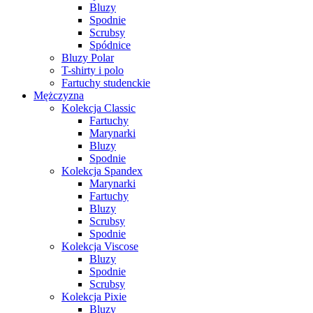
Bluzy
Spodnie
Scrubsy
Spódnice
Bluzy Polar
T-shirty i polo
Fartuchy studenckie
Mężczyzna
Kolekcja Classic
Fartuchy
Marynarki
Bluzy
Spodnie
Kolekcja Spandex
Marynarki
Fartuchy
Bluzy
Scrubsy
Spodnie
Kolekcja Viscose
Bluzy
Spodnie
Scrubsy
Kolekcja Pixie
Bluzy