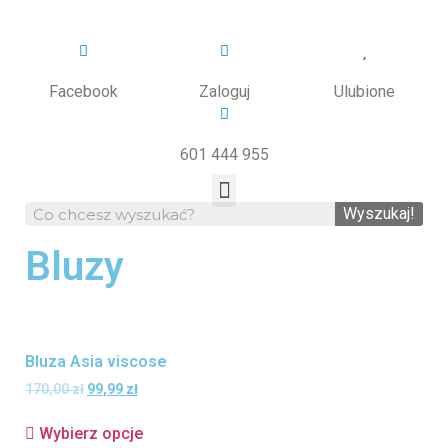
Facebook
Zaloguj
Ulubione
601 444 955
ODZIEŻ CHIRURGICZNA
Wyszukaj!
Bluzy
Bluza Asia viscose
170,00
zł
99,99
zł
Wybierz opcje