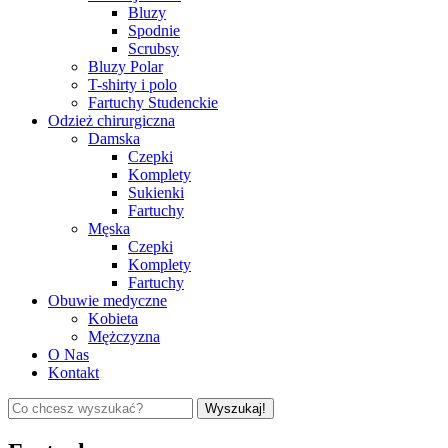
Bluzy
Spodnie
Scrubsy
Bluzy Polar
T-shirty i polo
Fartuchy Studenckie
Odzież chirurgiczna
Damska
Czepki
Komplety
Sukienki
Fartuchy
Męska
Czepki
Komplety
Fartuchy
Obuwie medyczne
Kobieta
Mężczyzna
O Nas
Kontakt
Wyszukaj!