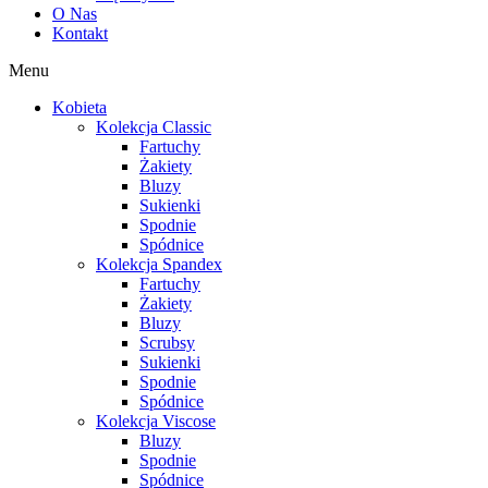
O Nas
Kontakt
Menu
Kobieta
Kolekcja Classic
Fartuchy
Żakiety
Bluzy
Sukienki
Spodnie
Spódnice
Kolekcja Spandex
Fartuchy
Żakiety
Bluzy
Scrubsy
Sukienki
Spodnie
Spódnice
Kolekcja Viscose
Bluzy
Spodnie
Spódnice