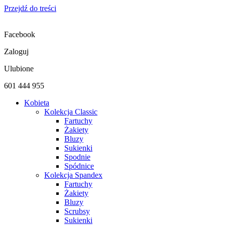
Przejdź do treści
Facebook
Zaloguj
Ulubione
601 444 955
Kobieta
Kolekcja Classic
Fartuchy
Żakiety
Bluzy
Sukienki
Spodnie
Spódnice
Kolekcja Spandex
Fartuchy
Żakiety
Bluzy
Scrubsy
Sukienki