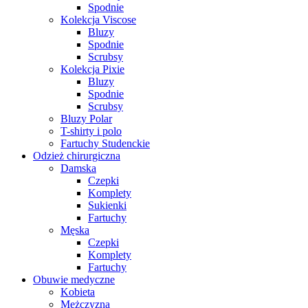
Spodnie
Kolekcja Viscose
Bluzy
Spodnie
Scrubsy
Kolekcja Pixie
Bluzy
Spodnie
Scrubsy
Bluzy Polar
T-shirty i polo
Fartuchy Studenckie
Odzież chirurgiczna
Damska
Czepki
Komplety
Sukienki
Fartuchy
Męska
Czepki
Komplety
Fartuchy
Obuwie medyczne
Kobieta
Mężczyzna