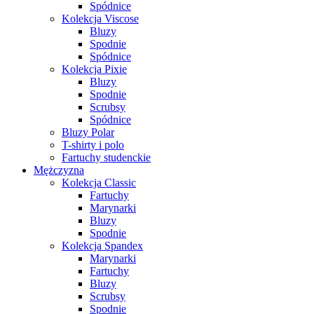
Spódnice
Kolekcja Viscose
Bluzy
Spodnie
Spódnice
Kolekcja Pixie
Bluzy
Spodnie
Scrubsy
Spódnice
Bluzy Polar
T-shirty i polo
Fartuchy studenckie
Mężczyzna
Kolekcja Classic
Fartuchy
Marynarki
Bluzy
Spodnie
Kolekcja Spandex
Marynarki
Fartuchy
Bluzy
Scrubsy
Spodnie