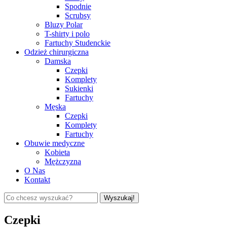
Spodnie
Scrubsy
Bluzy Polar
T-shirty i polo
Fartuchy Studenckie
Odzież chirurgiczna
Damska
Czepki
Komplety
Sukienki
Fartuchy
Męska
Czepki
Komplety
Fartuchy
Obuwie medyczne
Kobieta
Mężczyzna
O Nas
Kontakt
Wyszukaj!
Czepki