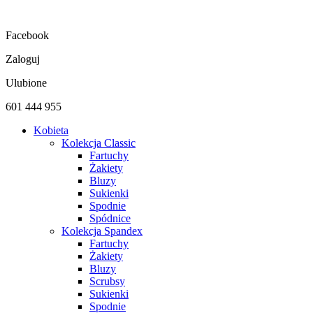
Przejdź
do
Facebook
treści
Zaloguj
Ulubione
601 444 955
Kobieta
Kolekcja Classic
Fartuchy
Żakiety
Bluzy
Sukienki
Spodnie
Spódnice
Kolekcja Spandex
Fartuchy
Żakiety
Bluzy
Scrubsy
Sukienki
Spodnie