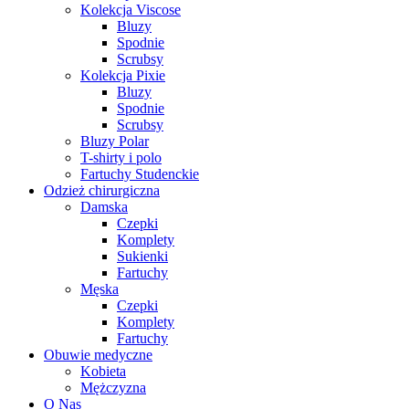
Kolekcja Viscose
Bluzy
Spodnie
Scrubsy
Kolekcja Pixie
Bluzy
Spodnie
Scrubsy
Bluzy Polar
T-shirty i polo
Fartuchy Studenckie
Odzież chirurgiczna
Damska
Czepki
Komplety
Sukienki
Fartuchy
Męska
Czepki
Komplety
Fartuchy
Obuwie medyczne
Kobieta
Mężczyzna
O Nas