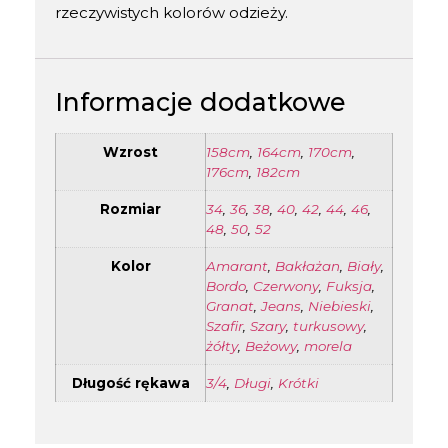
rzeczywistych kolorów odzieży.
Informacje dodatkowe
Wzrost
158cm
,
164cm
,
170cm
,
176cm
,
182cm
Rozmiar
34
,
36
,
38
,
40
,
42
,
44
,
46
,
48
,
50
,
52
Kolor
Amarant
,
Bakłażan
,
Biały
,
Bordo
,
Czerwony
,
Fuksja
,
Granat
,
Jeans
,
Niebieski
,
Szafir
,
Szary
,
turkusowy
,
żółty
,
Beżowy
,
morela
Długość rękawa
3/4
,
Długi
,
Krótki