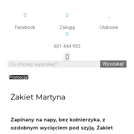
Facebook
Zaloguj
Ulubione
601 444 955
ODZIEŻ CHIRURGICZNA
Wyszukaj!
Promocja!
Żakiet Martyna
Zapinany na napy, bez kołnierzyka, z
ozdobnym wycięciem pod szyją. Żakiet