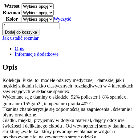
price
price
Wzrost
was:
is:
170,00 zł.
89,99 zł.
Rozmiar
Kolor
Wyczyść
ilość
Spodnie
Dodaj do koszyka
Alicja
Jak ustalić rozmiar
Pixie
Opis
Informacje dodatkowe
Opis
Kolekcja Pixie to modele odzieży medycznej damskiej jak i
męskiej z tkanin lekko elastycznych rozciągliwych w 4 kierunkach
zawierających w składzie spandex.
Wykonane są z tkaniny o składzie 92% poliester i 8% spandex ,
o
gramatura 155g/m2 , temperatura prania 40
C .
Tkanina charakteryzuje się odpornością na zagniecenia , ścieranie i
płyny organiczne
Gładki, miękki, przyjemny w dotyku materiał, dający odczucie
świeżości i delikatnego chłodu . Od wewnętrznej strony tkanina ma
strukturę „wafelka” który powoduje wchłanianie wilgoci i
przekazywanie jej na zewnętrzną stronę odzieży.