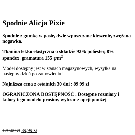
Spodnie Alicja Pixie
Spodnie z gumką w pasie, dwie wpuszczane kieszenie, zwężana
nogawka.
Tkanina lekko elastyczna o składzie 92% poliester, 8%
2
spandex, gramatura 155 g/m
Model dostępny jest w stanach magazynowych, wysyłka na
następny dzień po zamówieniu!
Najniższa cena z ostatnich 30 dni : 89,99 zł
OGRANICZONA DOSTĘPNOŚĆ . Dostępne rozmiary i
kolory tego modelu prosimy wybrać z opcji poniżej
Original
Current
170,00
zł
89,99
zł