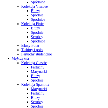
Spódnice
Kolekcja Viscose
Bluzy
Spodnie
Spódnice
Kolekcja Pixie
Bluzy
Spodnie
Scrubsy
Spódnice
Bluzy Polar
T-shirty i polo
Fartuchy studenckie
Mężczyzna
Kolekcja Classic
Fartuchy
Marynarki
Bluzy
Spodnie
Kolekcja Spandex
Marynarki
Fartuchy
Bluzy
Scrubsy
Spodnie