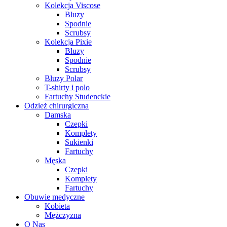
Kolekcja Viscose
Bluzy
Spodnie
Scrubsy
Kolekcja Pixie
Bluzy
Spodnie
Scrubsy
Bluzy Polar
T-shirty i polo
Fartuchy Studenckie
Odzież chirurgiczna
Damska
Czepki
Komplety
Sukienki
Fartuchy
Męska
Czepki
Komplety
Fartuchy
Obuwie medyczne
Kobieta
Mężczyzna
O Nas