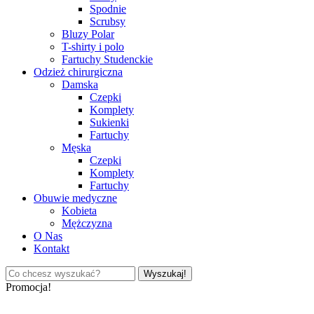
Spodnie
Scrubsy
Bluzy Polar
T-shirty i polo
Fartuchy Studenckie
Odzież chirurgiczna
Damska
Czepki
Komplety
Sukienki
Fartuchy
Męska
Czepki
Komplety
Fartuchy
Obuwie medyczne
Kobieta
Mężczyzna
O Nas
Kontakt
Wyszukaj!
Promocja!