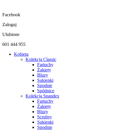
Przejdź
do
Facebook
treści
Zaloguj
Ulubione
601 444 955
Kobieta
Kolekcja Classic
Fartuchy
Żakiety
Bluzy
Sukienki
Spodnie
Spódnice
Kolekcja Spandex
Fartuchy
Żakiety
Bluzy
Scrubsy
Sukienki
Spodnie