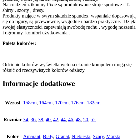
Na co dzień z tkaniny Pixie są produkowane stroje sportowe : T-
shirty , szorty , dresy.
Produkty mające w swym składzie spandex wspaniale dopasowują
się do figury, są przewiewne, wygodne i bardzo praktyczne. Dzięki
swojej elastyczności zapewniają swobodę ruchu , wygodę noszenia
i ogromny komfort użytkowania .
Paleta kolorów:
Odcienie kolorów wyświetlanych na ekranie komputera mogą się
różnić od rzeczywistych kolorów odzieży.
Informacje dodatkowe
Wzrost
158cm
,
164cm
,
170cm
,
176cm
,
182cm
Rozmiar
34
,
36
,
38
,
40
,
42
,
44
,
46
,
48
,
50
,
52
Kolor
Amarant
,
Biały
,
Granat
,
Niebieski
,
Szary
,
Morski