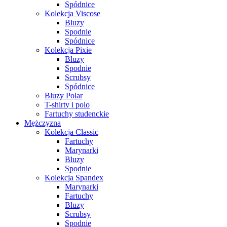
Spódnice
Kolekcja Viscose
Bluzy
Spodnie
Spódnice
Kolekcja Pixie
Bluzy
Spodnie
Scrubsy
Spódnice
Bluzy Polar
T-shirty i polo
Fartuchy studenckie
Mężczyzna
Kolekcja Classic
Fartuchy
Marynarki
Bluzy
Spodnie
Kolekcja Spandex
Marynarki
Fartuchy
Bluzy
Scrubsy
Spodnie