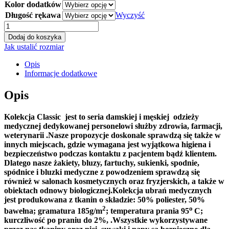
Kolor dodatków
Długość rękawa
Wyczyść
ilość
Bluza
Dodaj do koszyka
Artur
Jak ustalić rozmiar
Opis
Informacje dodatkowe
Opis
Kolekcja Classic jest to seria damskiej i męskiej odzieży
medycznej dedykowanej personelowi służby zdrowia, farmacji,
weterynarii .Nasze propozycje doskonale sprawdzą się także w
innych miejscach, gdzie wymagana jest wyjątkowa higiena i
bezpieczeństwo podczas kontaktu z pacjentem bądź klientem.
Dlatego nasze żakiety, bluzy, fartuchy, sukienki, spodnie,
spódnice i bluzki medyczne z powodzeniem sprawdzą się
również w salonach kosmetycznych oraz fryzjerskich, a także w
obiektach odnowy biologicznej.
Kolekcja ubrań medycznych
jest produkowana z tkanin o składzie: 50% poliester, 50%
2
o
bawełna; gramatura 185g/m
; temperatura prania 95
C;
kurczliwość po praniu do 2%, .
Wszystkie wykorzystywane