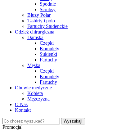
Spodnie
Scrubsy
Bluzy Polar
T-shirty i polo
Fartuchy Studenckie
Odzież chirurgiczna
Damska
Czepki
Komplety
Sukienki
Fartuchy
Męska
Czepki
Komplety
Fartuchy
Obuwie medyczne
Kobieta
Mężczyzna
O Nas
Kontakt
Wyszukaj!
Promocja!