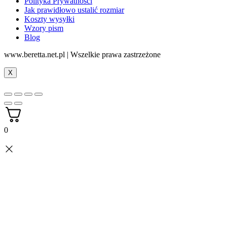
Polityka Prywatności
Jak prawidłowo ustalić rozmiar
Koszty wysyłki
Wzory pism
Blog
www.beretta.net.pl | Wszelkie prawa zastrzeżone
X
0