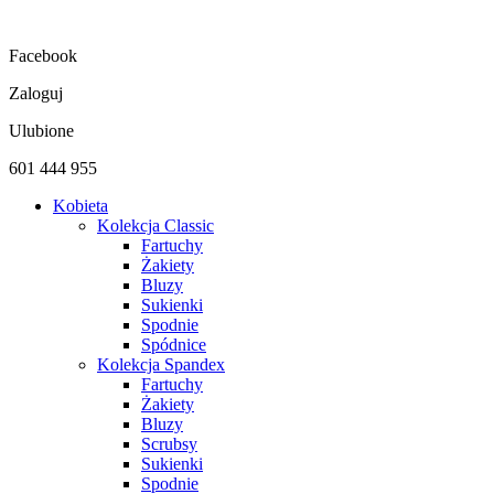
Przejdź
do
Facebook
treści
Zaloguj
Ulubione
601 444 955
Kobieta
Kolekcja Classic
Fartuchy
Żakiety
Bluzy
Sukienki
Spodnie
Spódnice
Kolekcja Spandex
Fartuchy
Żakiety
Bluzy
Scrubsy
Sukienki
Spodnie