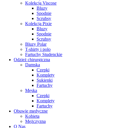
Kolekcja Viscose
Bluzy
Spodnie
Scrubsy
Kolekcja Pixie
Bluzy
Spodnie
Scrubsy
Bluzy Polar
T-shirty i polo
Fartuchy Studenckie
Odzież chirurgiczna
Damska
Czepki
Komplety
Sukienki
Fartuchy
Męska
Czepki
Komplety
Fartuchy
Obuwie medyczne
Kobieta
Mężczyzna
O Nas