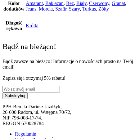
Kolor
Amarant
,
Bakłażan
,
Beż
,
Biały
,
Czerwony
,
Granat
,
dodatków
Jeans
,
Morela
,
Szafir
,
Szary
,
Turkus
,
Żółty
Długość
Krótki
rękawa
Bądź na bieżąco!
Bądź zawsze na bieżąco! Informacje o nowościach prosto na Twój
email!
Zapisz się i otrzymaj 5% rabatu!
PPH Beretta Dariusz Jażdżyk,
26-600 Radom, ul. Wstępna 70/72,
NIP 796-008-17-74,
REGON 670028784
Regulamin