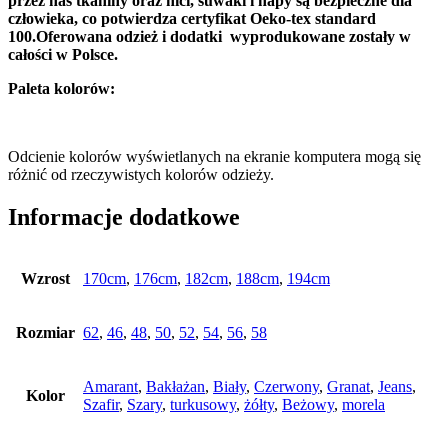
przez nas tkaniny oraz nici, suwaki i napy są bezpieczne dla
człowieka, co potwierdza certyfikat Oeko-tex standard
100.
Oferowana odzież i dodatki wyprodukowane zostały w
całości w Polsce.
Paleta kolorów:
Odcienie kolorów wyświetlanych na ekranie komputera mogą się
różnić od rzeczywistych kolorów odzieży.
Informacje dodatkowe
Wzrost
170cm
,
176cm
,
182cm
,
188cm
,
194cm
Rozmiar
62
,
46
,
48
,
50
,
52
,
54
,
56
,
58
Amarant
,
Bakłażan
,
Biały
,
Czerwony
,
Granat
,
Jeans
,
Kolor
Szafir
,
Szary
,
turkusowy
,
żółty
,
Beżowy
,
morela